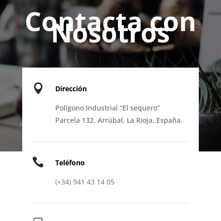
Contacta con
Nosotros

Dirección
Polígono Industrial “El sequero”
Parcela 132, Arrúbal, La Rioja, España.

Teléfono
(+34) 941 43 14 05