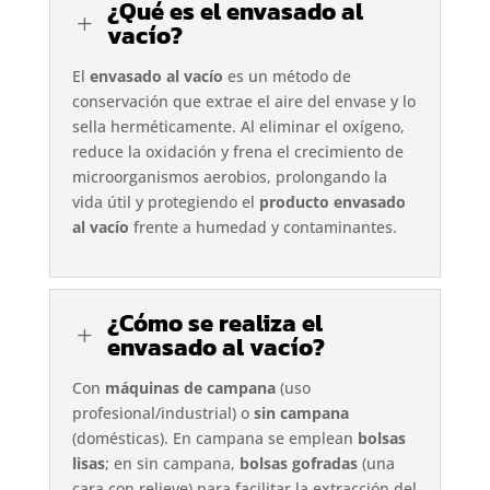
¿Qué es el envasado al
L
vacío?
El
envasado al vacío
es un método de
conservación que extrae el aire del envase y lo
sella herméticamente. Al eliminar el oxígeno,
reduce la oxidación y frena el crecimiento de
microorganismos aerobios, prolongando la
vida útil y protegiendo el
producto envasado
al vacío
frente a humedad y contaminantes.
¿Cómo se realiza el
L
envasado al vacío?
Con
máquinas de campana
(uso
profesional/industrial) o
sin campana
(domésticas). En campana se emplean
bolsas
lisas
; en sin campana,
bolsas gofradas
(una
cara con relieve) para facilitar la extracción del