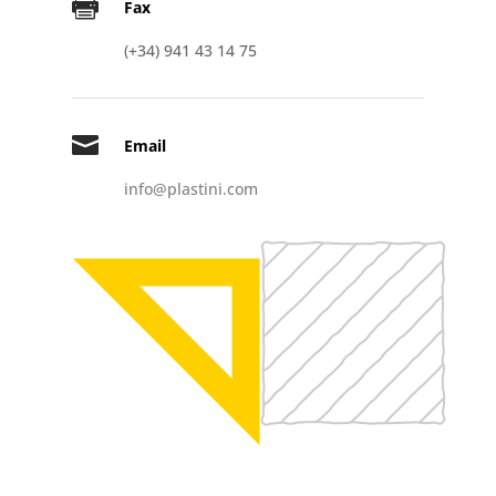

Fax
(+34) 941 43 14 75

Email
info@plastini.com