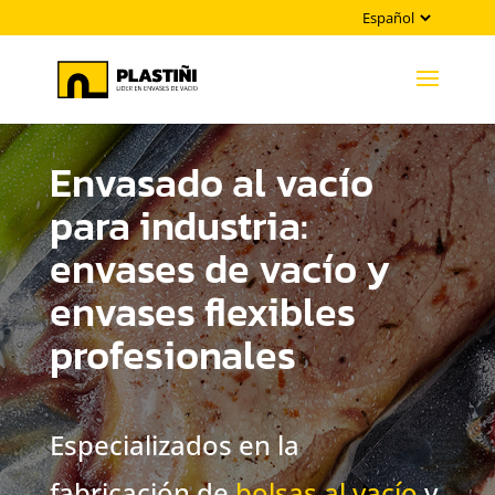
Elegir
un
idioma
Envasado al vacío
para industria:
envases de vacío y
envases flexibles
profesionales
Especializados en la
fabricación de
bolsas al vacío
y